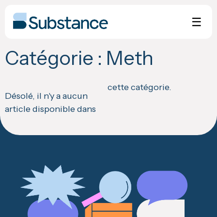
Skip
to
☰
content
Catégorie :
Meth
cette catégorie.
Désolé, il n'y a aucun
article disponible dans