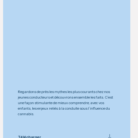
Regardons de près les mythes les plus courants chez nos
jeunes conducteurs et découvrons ensemble les faits. C’est
une façon stimulante de mieux comprendre, avec vos
enfants, les enjeux reliés à la conduite sous l’influence du
cannabis.
Télécharger