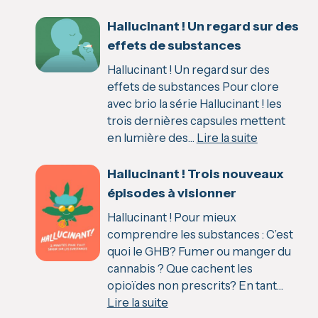
Hallucinant ! Un regard sur des
effets de substances
Hallucinant ! Un regard sur des
effets de substances Pour clore
avec brio la série Hallucinant ! les
trois dernières capsules mettent
:
en lumière des…
Lire la suite
Hallucinant
!
Hallucinant ! Trois nouveaux
Un
épisodes à visionner
regard
Hallucinant ! Pour mieux
sur
comprendre les substances : C’est
des
quoi le GHB? Fumer ou manger du
effets
cannabis ? Que cachent les
de
opioïdes non prescrits? En tant…
substance
:
Lire la suite