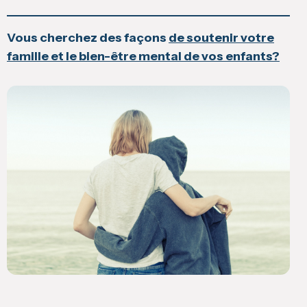
Hallucinant
!
Trois
Vous cherchez des façons
de soutenir votre
nouveaux
famille et le bien-être mental de vos enfants?
épisodes
à
visionner