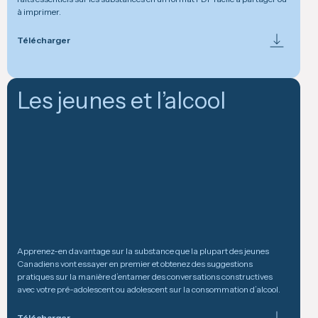
à imprimer.
Télécharger
Les jeunes et l’alcool
Apprenez-en davantage sur la substance que la plupart des jeunes
Canadiens vont essayer en premier et obtenez des suggestions
pratiques sur la manière d’entamer des conversations constructives
avec votre pré-adolescent ou adolescent sur la consommation d’alcool.
Télécharger