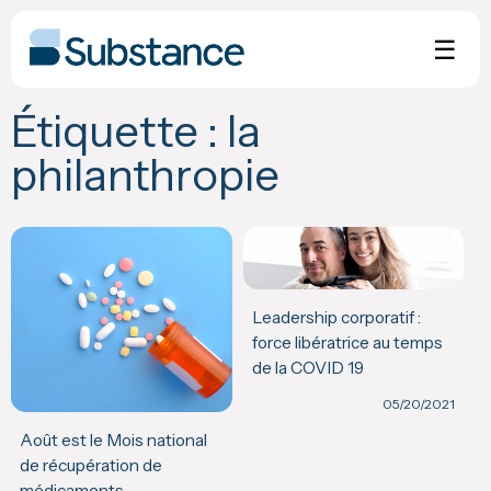
Skip
to
☰
content
Étiquette :
la
philanthropie
Leadership corporatif :
force libératrice au temps
de la COVID 19
05/20/2021
Août est le Mois national
de récupération de
médicaments