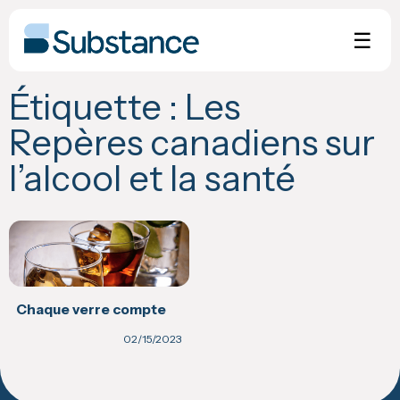
Skip
to
☰
content
Étiquette :
Les
Repères canadiens sur
l’alcool et la santé
Chaque verre compte
02/15/2023