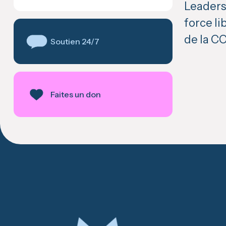
Leadersh
force li
de la C
Soutien 24/7
Faites un don