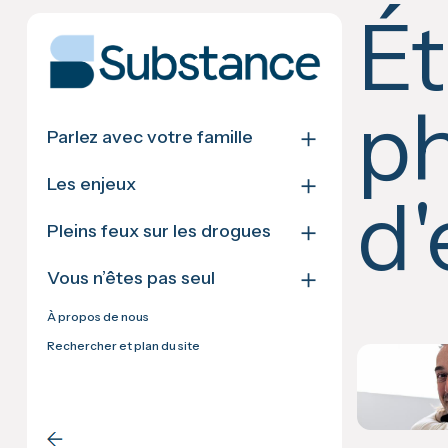
Skip
Ét
to
content
ph
＋
Parlez avec votre famille
＋
Les enjeux
d'
＋
Pleins feux sur les drogues
＋
Vous n’êtes pas seul
À propos de nous
Rechercher et plan du site