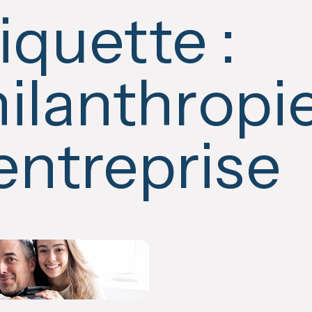
iquette :
ilanthropi
entreprise