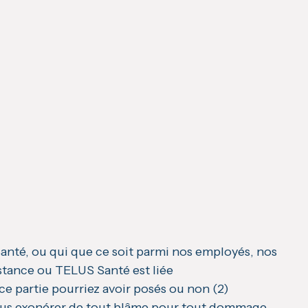
 Santé, ou qui que ce soit parmi nos employés, nos
bstance ou TELUS Santé est liée
e partie pourriez avoir posés ou non (2)
e nous exonérer de tout blâme pour tout dommage