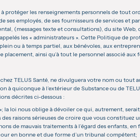
à protéger les renseignements personnels de tout ord
de ses employés, de ses fournisseurs de services et par
ntal, (messages texte et consultations), du site Web, de
pelés les « administrateurs ». Cette Politique de prot
lein ou à temps partiel, aux bénévoles, aux entreprene
 placement, ainsi qu’à tout le personnel associé aux fo
chez TELUS Santé, ne divulguera votre nom ou tout 
ion à quiconque à l’extérieur de Substance
ou de TELUS
tions décrites ci-dessous :
»; la loi nous oblige à dévoiler ce qui, autrement, se
s des raisons sérieuses de croire que vous constituez
ons de mauvais traitements à l’égard des enfants, en fo
our en bonne et due forme d’un tribunal compétent;