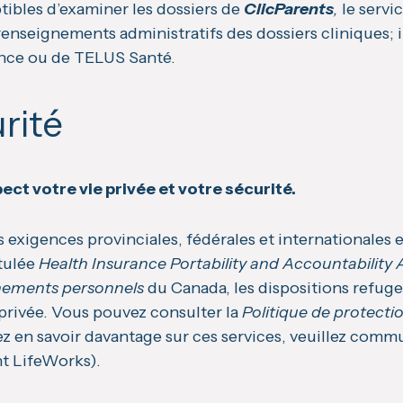
tibles d’examiner les dossiers de
ClicParents
,
le servi
renseignements administratifs des dossiers cliniques; il
nce ou de TELUS Santé.
rité
ect votre vie privée et votre sécurité.
s exigences provinciales, fédérales et internationale
itulée
Health Insurance Portability and Accountability 
gnements personnels
du Canada, les dispositions refuge
 privée. Vous pouvez consulter la
Politique de protectio
ez en savoir davantage sur ces services, veuillez comm
nt LifeWorks).