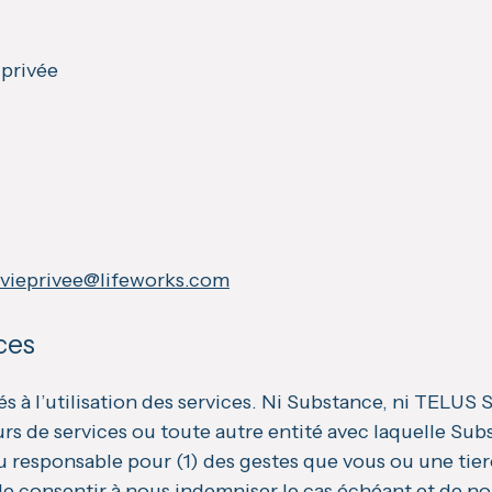
 privée
-vieprivee@lifeworks.com
ices
és à l’utilisation des services. Ni Substance, ni TELUS
urs de services ou toute autre entité avec laquelle Su
 responsable pour (1) des gestes que vous ou une tierc
us de consentir à nous indemniser le cas échéant et d