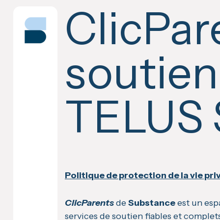
Skip
ClicPare
to
content
soutien
TELUS 
Politique de protection de la vie pr
ClicParents
de
Substance
est un espa
services de soutien fiables et complet