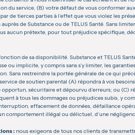
ion du service, (B) votre défaut de vous conformer aux 
 par de tierces parties à l’effet que vous violez les pré
 auprès de Substance ou de TELUS Santé. Sans limite
us aucun prétexte, pour tout préjudice spécifique, dé
en fonction de sa disponibilité. Substance et TELUS San
e ou implicite, y compris sans s’y limiter, les garanti
tion. Sans restreindre la portée générale de ce qui pr
 service de soutien parental (A) répondra à vos besoins
e opportun, sécuritaire et dépourvu d’erreurs; ou (C) 
iquent à tous les dommages ou préjudices subis, y co
interruption, effacement de données, défaillance opéra
’un comportement illégal ou délictuel, d’une négligenc
ions :
nous exigeons de tous nos clients de transmettre,