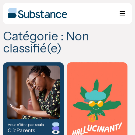
Skip
to
☰
content
Catégorie :
Non
classifié(e)