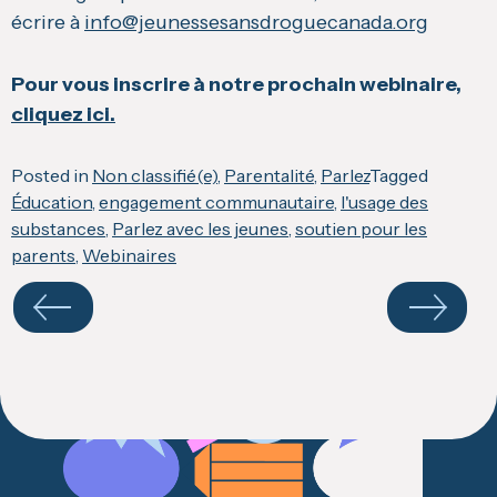
écrire à
info@jeunessesansdroguecanada.org
Pour vous inscrire à notre prochain webinaire,
cliquez ici.
Posted in
Non classifié(e)
,
Parentalité
,
Parlez
Tagged
Éducation
,
engagement communautaire
,
l'usage des
substances
,
Parlez avec les jeunes
,
soutien pour les
parents
,
Webinaires
Navigate
your
results
Précédente
Suivante