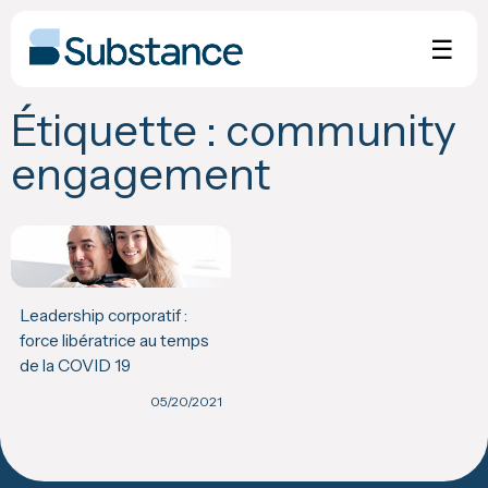
Skip
to
☰
content
Étiquette :
community
engagement
Leadership corporatif :
force libératrice au temps
de la COVID 19
05/20/2021