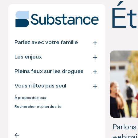
Skip
Ét
to
content
＋
Parlez avec votre famille
＋
Les enjeux
＋
Pleins feux sur les drogues
＋
Vous n’êtes pas seul
À propos de nous
Rechercher et plan du site
Parlons
webinai