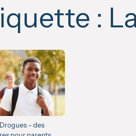
iquette :
La
 Drogues – des
res pour parents