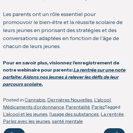
Les parents ont un rôle essentiel pour
promouvoir le bien-être et la réussite scolaire de
leurs jeunes en priorisant des stratégies et des
conversations adaptées en fonction de l’âge de
chacun de leurs jeunes.
Pour en savoir plus, visionnez l’enregistrement de
notre webinaire pour parents:
La rentrée sur une note
parfaite: Aidons nos jeunes à relever les défis de leur
parcours scolaire
.
Posted in
Cannabis
,
Dernières Nouvelles
,
L'alcool
,
Médicaments d’ordonnance
,
Parentalité
,
Parlez
Tagged
L'alcool et les jeunes
,
l'usage des substances
,
La rentrée
,
Parlez avec les jeunes
,
santé mentale
Navigate