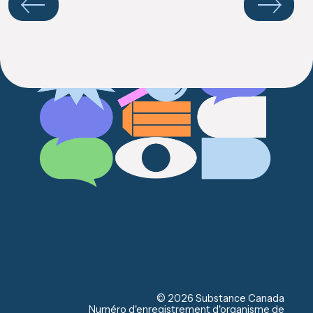
your
results
Précédente
Suivante
© 2026 Substance Canada
Numéro d'enregistrement d'organisme de