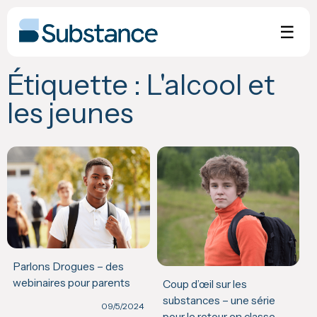
Skip
to
☰
content
Étiquette :
L'alcool et
les jeunes
Parlons Drogues – des
webinaires pour parents
Coup d’œil sur les
substances – une série
09/5/2024
pour le retour en classe