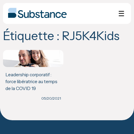
Skip
to
☰
content
Étiquette :
RJ5K4Kids
Leadership corporatif :
force libératrice au temps
de la COVID 19
05/20/2021