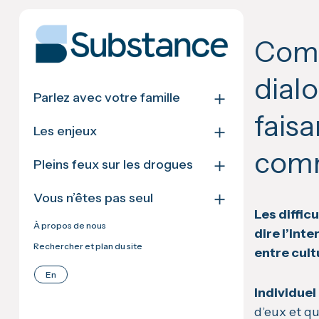
Skip
to
content
Comm
dialo
＋
Parlez avec votre famille
fais
＋
Les enjeux
com
＋
Pleins feux sur les drogues
＋
Vous n’êtes pas seul
Les diffic
À propos de nous
dire l’inte
Rechercher et plan du site
entre cult
En
Individuel 
d’eux et q