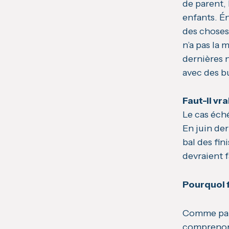
de parent,
enfants. É
des choses
n’a pas la
dernières 
avec des bu
Faut-il vr
Le cas éch
En juin der
bal des fin
devraient f
Pourquoi f
Comme pare
comprenons