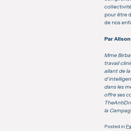
collectivi
pour être 
de nos enf
Par Aliso
Mme Birbau
travail cli
allant de l
d’intellig
dans les m
offre ses c
TheAntiDru
la Campag
Posted in
Pa