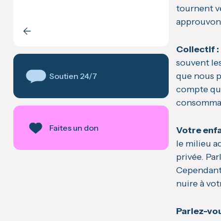
tournent ve
approuvons
Collectif :
souvent le
que nous p
Soutien 24/7
compte que
consommati
Faites un don
Votre enfa
le milieu a
privée. Pa
Cependant, 
nuire à vot
Parlez-vou