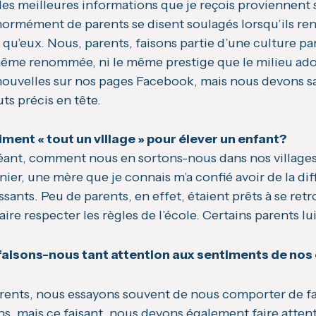
 les meilleures informations que je reçois proviennen
normément de parents se disent soulagés lorsqu’ils ren
 qu’eux. Nous, parents, faisons partie d’une culture 
 même renommée, ni le même prestige que le milieu ado
nouvelles sur nos pages Facebook, mais nous devons sav
ts précis en tête.
aiment « tout un village » pour élever un enfant?
éant, comment nous en sortons-nous dans nos villages
nier, une mère que je connais m’a confié avoir de la di
issants. Peu de parents, en effet, étaient prêts à se ret
aire respecter les règles de l’école. Certains parents lui 
aisons-nous tant attention aux sentiments de nos en
nts, nous essayons souvent de nous comporter de fa
, mais ce faisant, nous devons également faire atten